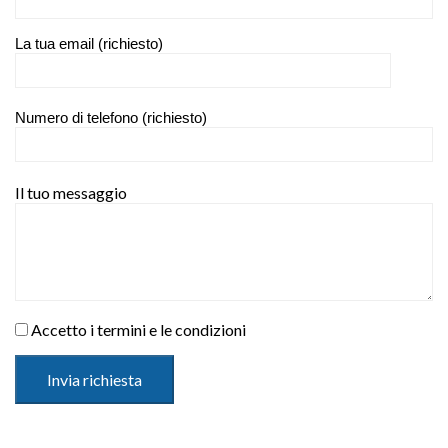
Categories:
New
,
All
,
Sale
Contattaci per informazioni
Il tuo nome (richiesto)
La tua email (richiesto)
Numero di telefono (richiesto)
Il tuo messaggio