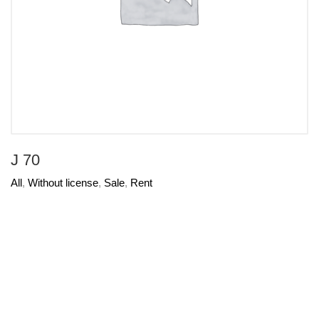
J 70
All
,
Without license
,
Sale
,
Rent